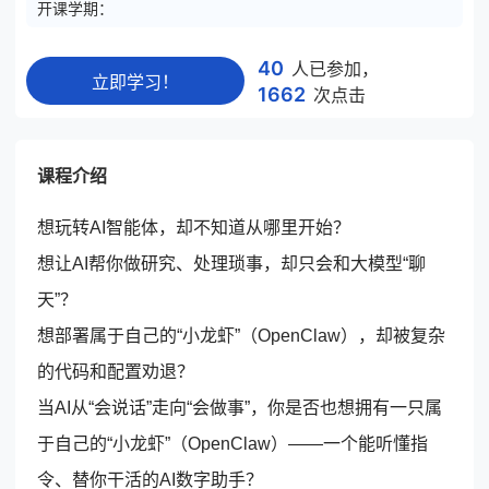
开课学期：
40
人已参加
，
立即学习！
1662
次点击
课程介绍
想玩转
AI
智能体，却不知道从哪里开始？
想让
AI
帮你做研究、处理琐事，却只会和大模型“聊
天”？
想部署属于自己的“小龙虾”（
OpenClaw
），却被复杂
的代码和配置劝退？
当
AI
从“会说话”走向“会做事”，你是否也想拥有一只属
于自己的“小龙虾”（
OpenClaw
）——一个能听懂指
令、替你干活的
AI
数字助手？